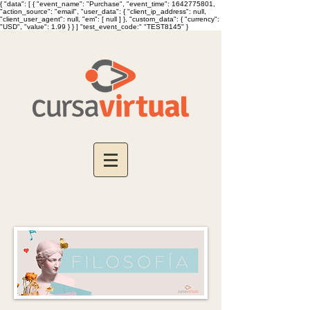
{ "data": [ { "event_name": "Purchase", "event_time": 1642775801,
"action_source": "email", "user_data": { "client_ip_address": null,
"client_user_agent": null, "em": [ null ] }, "custom_data": { "currency":
"USD", "value": 1.99 } } ] "test_event_code:" "TEST8145" }