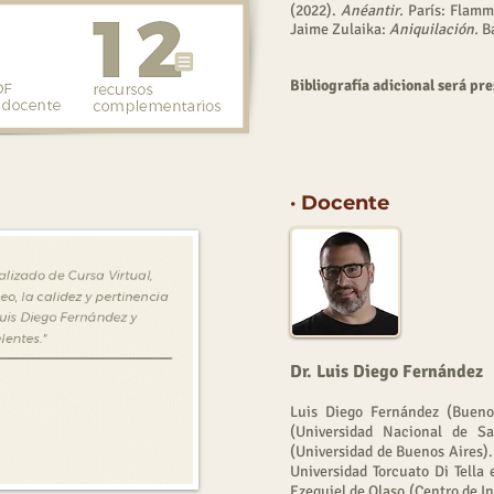
(2022).
Anéantir.
París: Flamma
Jaime Zulaika:
Aniquilación.
Ba
Bibliografía adicional será pr
· Docente
D
r. Luis Diego Fernández
Luis Diego Fernández (Buenos
(Universidad Nacional de Sa
(Universidad de Buenos Aires).
Universidad Torcuato Di Tella e
Ezequiel de Olaso (Centro de I