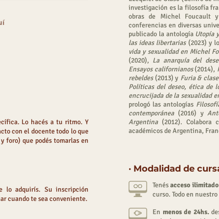
investigación es la filosofía f
obras de Michel Foucault y
uí
conferencias en diversas unive
publicado
la antología
U
topía 
las ideas libertarias
(2023) y lo
vida y sexualidad en Michel F
(2020),
La anarquí
a del
dese
Ensayos californianos
(2014),
rebeldes
(2013) y
Furia & clase
Políticas del deseo, ética de l
encrucijada de la sexualidad e
prologó las antologías
Filosof
contemporánea
(2016) y
Ant
cífica. Lo hacés a tu ritmo. Y
Argentina
(2012). Colabora co
académicos de Argentina, Fran
acto con el docente todo lo que
s y foro) que podés tomarlas en
· Modalidad de cur
Tenés
acceso ilimitado
 lo adquirís. Su inscripción
curso. Todo en nuestro
mar cuando te sea conveniente.
En
menos de 24hs.
des