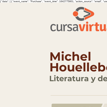
{ "data": [ { "event_name": "Purchase", "event_time": 1642775801, "action_source": "email", "user_
Michel
Houelle
Literatura y d