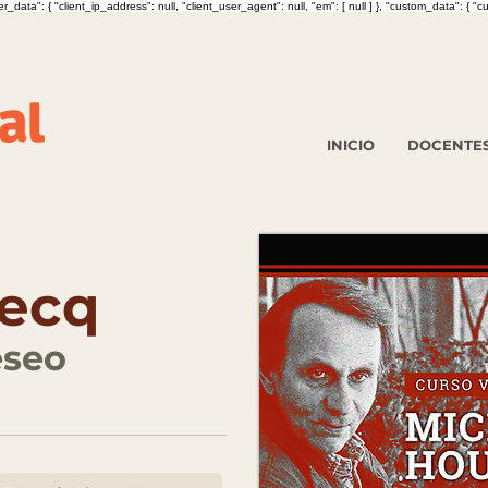
data": { "client_ip_address": null, "client_user_agent": null, "em": [ null ] }, "custom_data": { "
INICIO
DOCENTE
becq
eseo