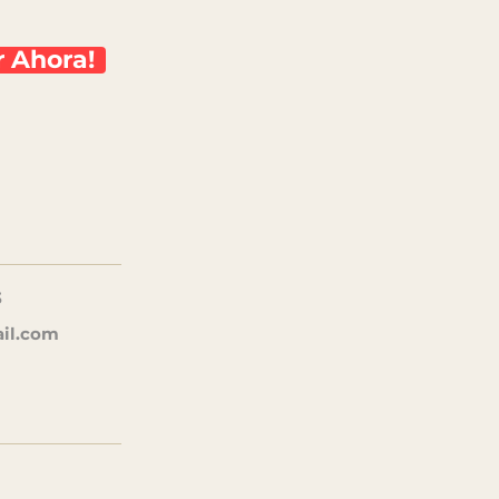
 Ahora!
3
ail.com