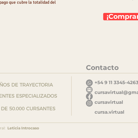
pago que cubre la totalidad del
¡Comprar
Contacto
+54 9 11 3345-426
cursavirtual@gm
cursavirtual
cursa.virtual
ral:
Leticia Introcaso