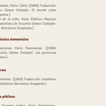
textes.
París: Librio. [(2006) Traducción
rna Gómez Castejón:
El mundo como
grama.]
e de la lutte.
París: Éditions Maurice
astellana de Encarna Gómez Castejón:
.
Barcelona: Anagrama.]
tículas elementales
ntaires.
París: Flammarion. [(1999)
ncarna Gómez Castejón:
Las partículas
ama.]
forma
mmarion. [(2002) Traducción castellana
ataforma.
Barcelona: Anagrama.]
s públicos
.
Ennemis publics
. París: Flammarion.