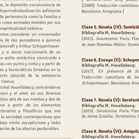
dos, la depresión consecuencia de
[(2009) Traducción castellan
hiperindividualización asfixiante
Barcelona: Anagrama.]
 de pertenencia como la familia o
es como animales movidos por sus
Clase 5. Novela (IV): Sumisi
a espiritualidad islámica.
Bibliografía M. Houellebecq:
demos considerar un conservador
(2015).
Soumission.
París: Fla
cia de dos pensadores a quienes
de Joan Riambau Möller:
Sumis
 Lovecraft y Arthur Schopenhauer.
 y a veces reaccionario de su
 estilo sintáctico construido a
Clase 6. Ensayo (II): Schope
das con punto y coma y a partir de
Bibliografía M. Houellebecq:
os y burocráticos (insertos en la
(2017).
En présence de Sc
ecto absurdo de la existencia
Traducción castellana de J
t Camus.
Schopenhauer
. Barcelona: An
Michel Houellebecq centrándonos
eseo y el amor en sus diversos
sis seis de sus novelas y dos de
Clase 7. Novela (V): Seroton
rar a partir de los elementos
Bibliografía M. Houellebecq:
iterarios y filosóficos que nos
(2019).
Sérotonine.
París: Fla
de Jaime Zulaika:
Serotonina.
B
 la sociedad contemporánea que
ajo cierto escepticismo y tedio
zación de los afectos perdurables.
Clase 8. Novela (VI): Aniqui
Bibliografía M. Houellebecq:​