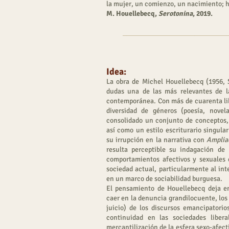
la mujer, un comienzo, un nacimiento; h
M. Houellebecq,
Serotonina
, 2019.
_____________________________
Idea:
La obra de Michel Houellebecq (1956, S
dudas una de las más relevantes de l
contemporánea. Con más de cuarenta li
diversidad de géneros (poesía, nove
consolidado un conjunto de conceptos,
así como un estilo escriturario singula
su irrupción en la narrativa con
Amplia
resulta perceptible su indagación de
comportamientos afectivos y sexuales
sociedad actual, particularmente al int
en un marco de sociabilidad burguesa.
El pensamiento de Houellebecq deja en
caer en la denuncia grandilocuente, los 
juicio) de los discursos emancipatorio
continuidad en las sociedades libera
mercantilización de la esfera sexo-afecti