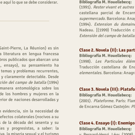
Bibliografía M. Houellebecq:
e aquí lo que se debe considerar.
(1991).
Rester vivant et autres 
castellana parcial de Enca
supermercado.
Barcelona: Ana
________________________
(1994).
Extension du domain
Nadeau. [(1999) Traducción c
Extensión del campo de batalla
aint-Pierre, La Réunion) es sin
Clase 2. Novela (II): Las par
a literatura en lengua francesa
Bibliografía M. Houellebecq:
bros publicados que abarcan una
(1998).
Les Particules éléme
la, ensayo), su pensamiento ha
Traducción castellana de E
 temas y problemas recurrentes,
elementales.
Barcelona: Anagr
r y claramente detectable. Desde
ción del campo de batalla
(1994)
 manera entomológica sobre los
Clase 3. Novela (III): Plata
 de los hombres y mujeres en la
Bibliografía M. Houellebecq:
erior de naciones desarrolladas y
(2001).
Plateforme.
París: Fla
de Encarna Gómez Castejón:
Pl
 evidencia, sin la necesidad de
efectos colaterales (nocivos a su
s de la década del sesenta y su
Clase 4. Ensayo (I): Enemigo
les y progresistas, a saber: la
Bibliografía M. Houellebecq:
va, la miseria sexual y el turismo
y Bernard-Henri Lévy (2008)