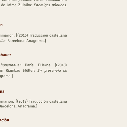
a de Jaime Zulaika:
Enemigos públicos.
ón
mmarion. [(2015) Traducción castellana
ión.
Barcelona: Anagrama.]
nhauer
hopenhauer
. París: L’Herne. [(2018)
oan Riambau Möller:
En presencia de
agrama.]
ina
mmarion. [(2019) Traducción castellana
arcelona: Anagrama.]
lación