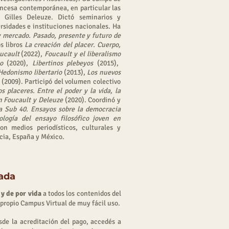
rancesa contemporánea, en particular las
 Gilles Deleuze. Dictó seminarios y
rsidades e instituciones nacionales. Ha
y mercado. Pasado, presente y futuro de
s libros
La creación del placer. Cuerpo,
oucault
(2022),
Foucault y el liberalismo
o
(2020),
Libertinos plebeyos
(2015),
Hedonismo libertario
(2013),
Los nuevos
(2009). Participó del volumen colectivo
os placeres. Entre el poder y la vida, la
n Foucault y Deleuze
(2020). Coordinó y
ía Sub 40. Ensayos sobre la democracia
ología del ensayo filosófico joven en
n medios periodísticos, culturales y
cia, España y México.
sada
 y de por vida
a todos los contenidos del
 propio Campus Virtual de muy fácil uso.
de la acreditación del pago, accedés a