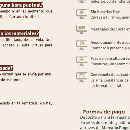
todos los contenidos d
lguna h
ora puntual?
 tiempo y en el momento que
Sin horarios fijos.
ijos. Cursás a tu ritmo.
Cursás a tu ritmo, man
Materiales del curso e
a los materiales?
 es ilimitado, de por vida. Una
Acompañamiento docen
 acceso al aula virtual para
Contacto y presencia 
Foro de consulta direc
Consultas, intercambio
rsada?
 virtual que se envía por mail
Constancia de cursad
 de asistencia.
Es una constancia de a
en formato digital.
eresado en la temática. No hay
· Formas de pago
Depósito o transferencia
b
Tarjetas de crédito y débit
a través de
Mercado Pago.