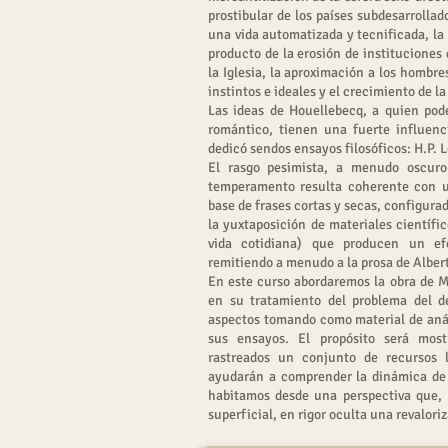
prostibular de los países subdesarrolla
una vida automatizada y tecnificada, la 
producto de la erosión de instituciones
la Iglesia, la aproximación a los hombr
instintos e ideales y el crecimiento de l
Las ideas de Houellebecq, a quien po
romántico, tienen una fuerte influen
dedicó sendos ensayos filosóficos: H.P.
El rasgo pesimista, a menudo oscuro
temperamento resulta coherente con un
base de frases cortas y secas, configura
la yuxtaposición de materiales científic
vida cotidiana) que producen un ef
remitiendo a menudo a la prosa de Alber
En este curso abordaremos la obra de 
en su tratamiento del problema del d
aspectos tomando como material de análi
sus ensayos. El propósito será most
rastreados un conjunto de recursos l
ayudarán a comprender la dinámica de
habitamos desde una perspectiva que, b
superficial, en rigor oculta una revalori