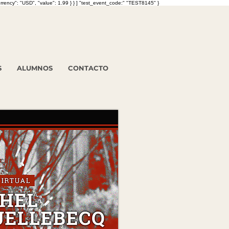
currency": "USD", "value": 1.99 } } ] "test_event_code:" "TEST8145" }
S
ALUMNOS
CONTACTO