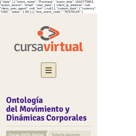
{ "data": [ { "event_name": "Purchase", "event_time": 1642775801,
"action_source": "email", "user_data": { "client_ip_address": null,
"client_user_agent": null, "em": [ null ] }, "custom_data": { "currency":
"USD", "value": 1.99 } } ] "test_event_code:" "TEST8145" }
Ontología
del
Movimiento y
Dinámicas Corporales