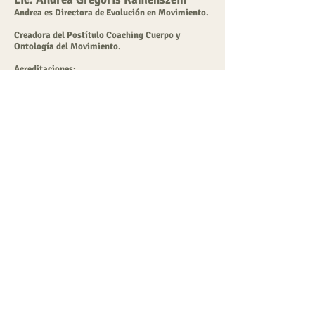
Andrea es Directora de Evolución en Movimiento.
Creadora del Postítulo Coaching Cuerpo y
Ontología del Movimiento.
Acreditaciones:
Master Coach Ontológico Profesional AACOP
2013. Professional Certified Coach 2011 ICF-
Certificate Program in Coaching and
Organizational Learning, George Mason
University USA. Licenciada en Ciencias de la
Comunicación UBA.Productora de Televisión
ISER, Canal 9, Experta en Comunicación no
verbal y corporalidad.
20 de experiencia en Life Coaching y Ejecutivo
en Argentina, Perú y Brasil y 21 años en Danza
Movimiento Terapia en Argentina y USA.
Workshops brindados en Latinoamérica y en el
interior de Argentina. Premio III Congreso
Argentino de Coaching por “Abordaje Corporal